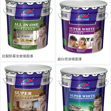
抗裂防霉全效墙面漆
超白倍涂墙面漆