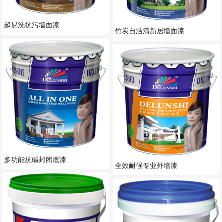
超易洗抗污墙面漆
竹炭自洁清新居墙面漆
多功能抗碱封闭底漆
全效耐候专业外墙漆