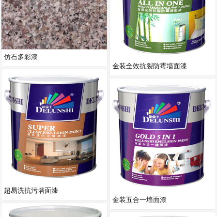
仿石多彩漆
金装全效抗裂防霉墙面漆
超易洗抗污墙面漆
金装五合一墙面漆