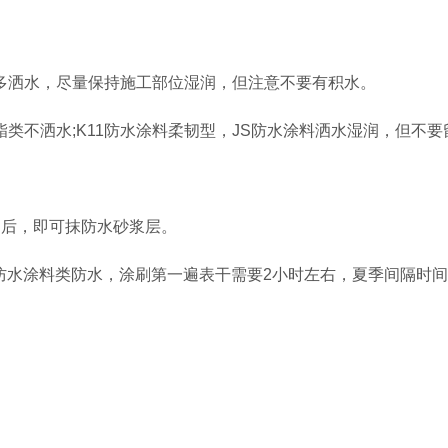
多洒水，尽量保持施工部位湿润，但注意不要有积水。
类不洒水;K11防水涂料柔韧型，JS防水涂料洒水湿润，但不要
钟后，即可抹防水砂浆层。
S防水涂料类防水，涂刷第一遍表干需要2小时左右，夏季间隔时间