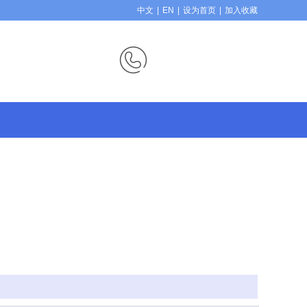
中文
|
EN
|
设为首页
|
加入收藏
财富热线：
186-7575-5691
0757-25569877