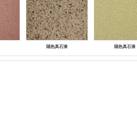
隔热真石漆
隔热真石漆
方 式
广东顺德德伦士新材料科技
有限公司
广东省佛山市顺德区杏坛工业区杏联大道5号
86-7575-5691