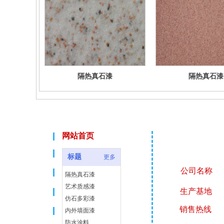
隔热真石漆
隔热真石漆
网站首页
联 系 
标题
更多
公司名称
：
隔热真石漆
艺术质感漆
生产基地
：
仿石多彩漆
销售热线
：
1
内外墙面漆
防水涂料