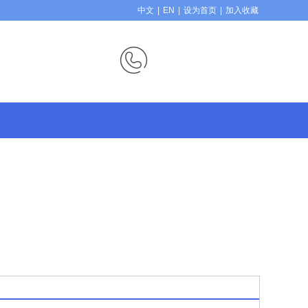
中文
|
EN
|
设为首页
|
加入收藏
财富热线：
186-7575-5691
0757-25569877