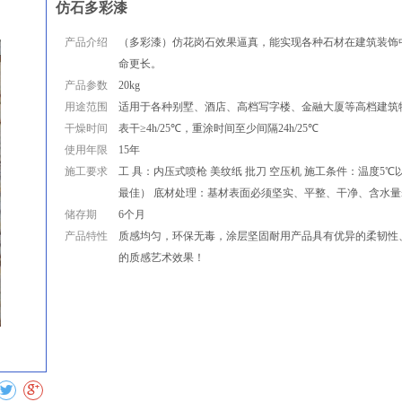
仿石多彩漆
产品介绍
（多彩漆）仿花岗石效果逼真，能实现各种石材在建筑装饰
命更长。
产品参数
20kg
用途范围
适用于各种别墅、酒店、高档写字楼、金融大厦等高档建筑
干燥时间
表干≥4h/25℃，重涂时间至少间隔24h/25℃
使用年限
15年
施工要求
工 具：内压式喷枪 美纹纸 批刀 空压机 施工条件：温度5℃
最佳） 底材处理：基材表面必须坚实、平整、干净、含水量≤1
储存期
6个月
产品特性
质感均匀，环保无毒，涂层坚固耐用产品具有优异的柔韧性
的质感艺术效果！
收藏