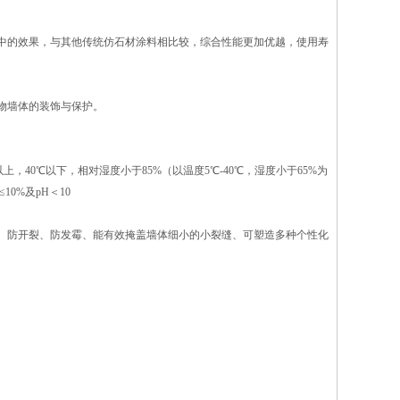
中的效果，与其他传统仿石材涂料相比较，综合性能更加优越，使用寿
物墙体的装饰与保护。
以上，40℃以下，相对湿度小于85%（以温度5℃-40℃，湿度小于65%为
0%及pH＜10
、防开裂、防发霉、能有效掩盖墙体细小的小裂缝、可塑造多种个性化