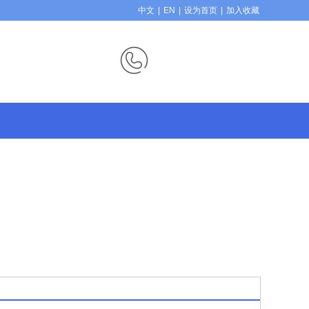
中文
|
EN
|
设为首页
|
加入收藏
财富热线：
186-7575-5691
0757-25569877